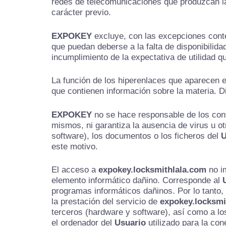
redes de telecomunicaciones que produzcan la s
carácter previo.
EXPOKEY
excluye, con las excepciones contem
que puedan deberse a la falta de disponibilida
incumplimiento de la expectativa de utilidad q
La función de los hiperenlaces que aparecen e
que contienen información sobre la materia. 
EXPOKEY
no se hace responsable de los conte
mismos, ni garantiza la ausencia de virus u o
software), los documentos o los ficheros del
U
este motivo.
El acceso a
expokey.locksmithlala.com
no im
elemento informático dañino. Corresponde al
programas informáticos dañinos. Por lo tanto,
la prestación del servicio de
expokey.locksmi
terceros (hardware y software), así como a l
el ordenador del
Usuario
utilizado para la con