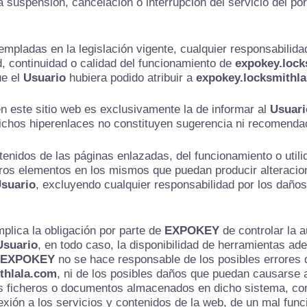
uspensión, cancelación o interrupción del servicio del port
pladas en la legislación vigente, cualquier responsabilidad
d, continuidad o calidad del funcionamiento de
expokey.lock
ue el
Usuario
hubiera podido atribuir a
expokey.locksmithl
n este sitio web es exclusivamente la de informar al
Usuari
Dichos hiperenlaces no constituyen sugerencia ni recomenda
nidos de las páginas enlazadas, del funcionamiento o utilid
tros elementos en los mismos que puedan producir alteracio
suario
, excluyendo cualquier responsabilidad por los daño
plica la obligación por parte de
EXPOKEY
de controlar la a
Usuario
, en todo caso, la disponibilidad de herramientas ad
EXPOKEY
no se hace responsable de los posibles errores 
thlala.com
, ni de los posibles daños que puedan causarse 
os ficheros o documentos almacenados en dicho sistema, co
exión a los servicios y contenidos de la web, de un mal fun