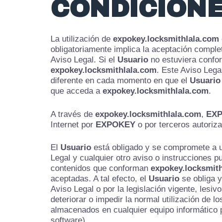
CONDICIONE
La utilización de
expokey.locksmithlala.com
obligatoriamente implica la aceptación comple
Aviso Legal. Si el
Usuario
no estuviera confor
expokey.locksmithlala.com
. Este Aviso Lega
diferente en cada momento en que el
Usuario
que acceda a
expokey.locksmithlala.com
.
A través de
expokey.locksmithlala.com
,
EX
Internet por
EXPOKEY
o por terceros autoriz
El
Usuario
está obligado y se compromete a u
Legal y cualquier otro aviso o instrucciones p
contenidos que conforman
expokey.locksmit
aceptadas. A tal efecto, el
Usuario
se obliga y
Aviso Legal o por la legislación vigente, lesiv
deteriorar o impedir la normal utilización de 
almacenados en cualquier equipo informático 
software).