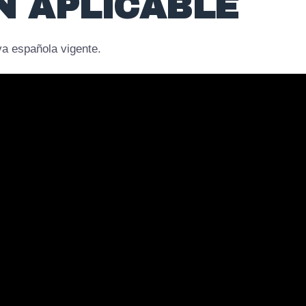
N APLICABLE
va española vigente.