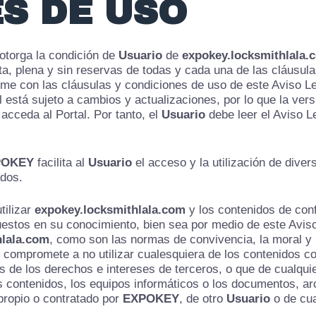
S DE USO
otorga la condición de
Usuario
de
expokey.locksmithlala.
ta, plena y sin reservas de todas y cada una de las cláusula
me con las cláusulas y condiciones de uso de este Aviso Leg
l está sujeto a cambios y actualizaciones, por lo que la ver
acceda al Portal. Por tanto, el
Usuario
debe leer el Aviso L
POKEY
facilita al
Usuario
el acceso y la utilización de dive
ados.
tilizar
expokey.locksmithlala.com
y los contenidos de conf
uestos en su conocimiento, bien sea por medio de este Aviso 
hlala.com
, como son las normas de convivencia, la moral 
 compromete a no utilizar cualesquiera de los contenidos con 
os de los derechos e intereses de terceros, o que de cualquie
los contenidos, los equipos informáticos o los documentos, a
propio o contratado por
EXPOKEY
, de otro
Usuario
o de cua