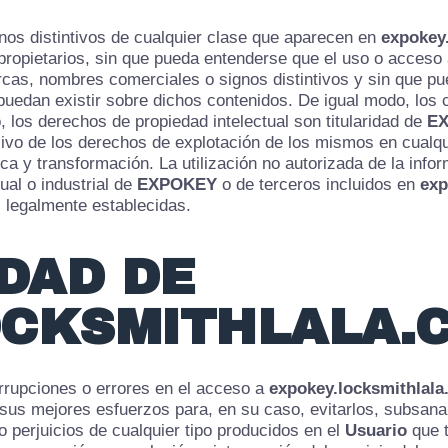
os distintivos de cualquier clase que aparecen en
expokey
ropietarios, sin que pueda entenderse que el uso o acceso al
cas, nombres comerciales o signos distintivos y sin que p
puedan existir sobre dichos contenidos. De igual modo, los 
, los derechos de propiedad intelectual son titularidad de
E
sivo de los derechos de explotación de los mismos en cualqu
ca y transformación. La utilización no autorizada de la info
ual o industrial de
EXPOKEY
o de terceros incluidos en
exp
s legalmente establecidas.
IDAD DE
OCKSMITHLALA.
errupciones o errores en el acceso a
expokey.locksmithlal
sus mejores esfuerzos para, en su caso, evitarlos, subsanar
 perjuicios de cualquier tipo producidos en el
Usuario
que t